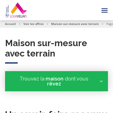
FAIRE CONSTRUIRE SA MAISON
Accueil
Voir les offres
Maison sur-mesure avec terrain
Page
NOS INSPIRATIONS MAISON
Maison sur-mesure
avec terrain
VOIR LES OFFRES
BESOIN DE CONSEIL
Trouvez la
maison
dont vous
rêvez