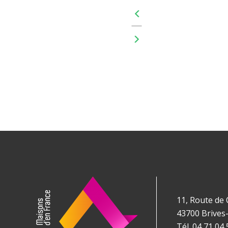
11, Route de
43700
Brives
Tél. 04 71 04 