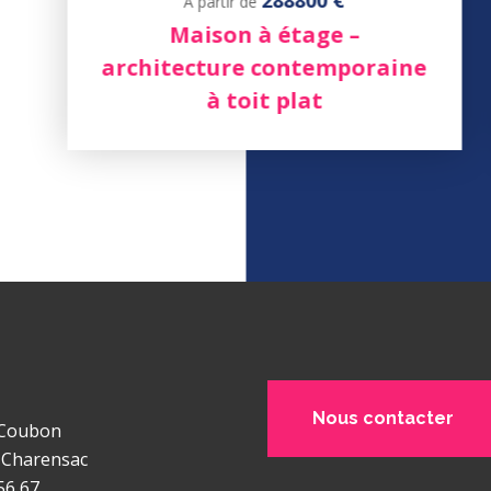
288800 €
À partir de
Maison à étage –
architecture contemporaine
à toit plat
Nous contacter
 Coubon
-Charensac
56 67