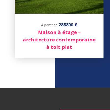
288800 €
À partir de
Maison à étage –
architecture contemporaine
à toit plat