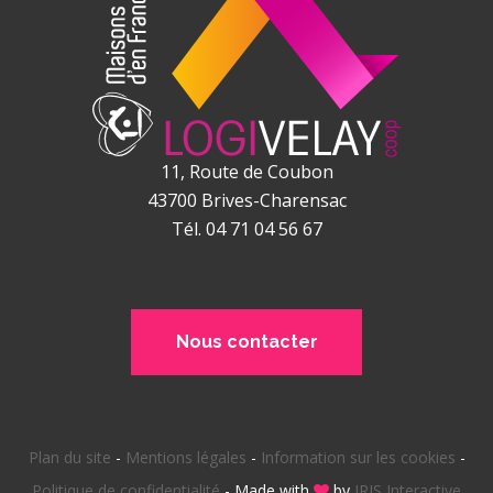
11, Route de Coubon
43700
Brives-Charensac
Tél. 04 71 04 56 67
Nous contacter
Plan du site
-
Mentions légales
-
Information sur les cookies
-
Politique de confidentialité
-
Made with
by
IRIS Interactive