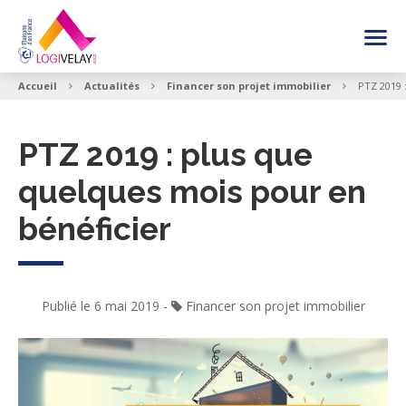
FAIRE CONSTRUIRE SA MAISON
Accueil
Actualités
Financer son projet immobilier
PTZ 2019 
NOS INSPIRATIONS MAISON
PTZ 2019 : plus que
quelques mois pour en
VOIR LES OFFRES
bénéficier
BESOIN DE CONSEIL
Publié le 6 mai 2019
-
Financer son projet immobilier