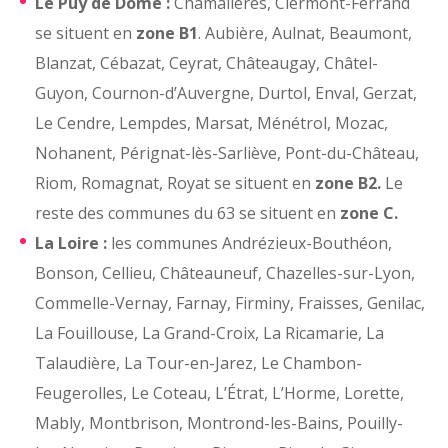
Le Puy de Dôme :
Chamalières, Clermont-Ferrand
se situent en
zone B1
. Aubière, Aulnat, Beaumont,
Blanzat, Cébazat, Ceyrat, Châteaugay, Châtel-
Guyon, Cournon-d’Auvergne, Durtol, Enval, Gerzat,
Le Cendre, Lempdes, Marsat, Ménétrol, Mozac,
Nohanent, Pérignat-lès-Sarliève, Pont-du-Château,
Riom, Romagnat, Royat se situent en
zone B2.
Le
reste des communes du 63 se situent en
zone C.
La Loire :
les communes Andrézieux-Bouthéon,
Bonson, Cellieu, Châteauneuf, Chazelles-sur-Lyon,
Commelle-Vernay, Farnay, Firminy, Fraisses, Genilac,
La Fouillouse, La Grand-Croix, La Ricamarie, La
Talaudière, La Tour-en-Jarez, Le Chambon-
Feugerolles, Le Coteau, L’Étrat, L’Horme, Lorette,
Mably, Montbrison, Montrond-les-Bains, Pouilly-