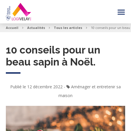
FAIRE CONSTRUIRE SA MAISON
Accueil
Actualités
Tous les articles
10 conseils pour un beau 
NOS INSPIRATIONS MAISON
10 conseils pour un
beau sapin à Noël.
VOIR LES OFFRES
BESOIN DE CONSEIL
Publié le 12 décembre 2022
-
Aménager et entretenir sa
maison