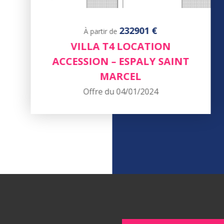
232901 €
À partir de
VILLA T4 LOCATION
ACCESSION – ESPALY SAINT
MARCEL
Offre du 04/01/2024