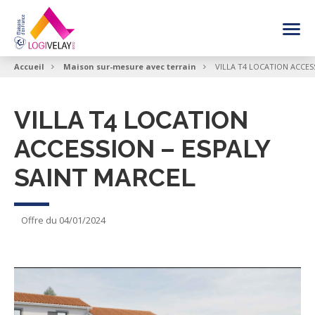
FAIRE CONSTRUIRE SA MAISON
Accueil
Maison sur-mesure avec terrain
VILLA T4 LOCATION ACCES
NOS INSPIRATIONS MAISON
VILLA T4 LOCATION
ACCESSION – ESPALY
VOIR LES OFFRES
SAINT MARCEL
BESOIN DE CONSEIL
Offre du 04/01/2024