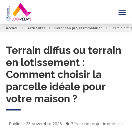
FAIRE CONSTRUIRE SA MAISON
Accueil
Actualités
Gérer son projet immobilier
Terrain diffu
NOS INSPIRATIONS MAISON
Terrain diffus ou terrain
en lotissement :
VOIR LES OFFRES
Comment choisir la
BESOIN DE CONSEIL
parcelle idéale pour
votre maison ?
Publié le 28 novembre 2023
-
Gérer son projet immobilier